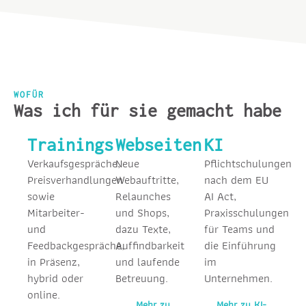
WOFÜR
Was ich für sie gemacht habe
Trainings
Webseiten
KI
Verkaufsgespräche,
Neue
Pflichtschulungen
Preisverhandlungen
Webauftritte,
nach dem EU
sowie
Relaunches
AI Act,
Mitarbeiter-
und Shops,
Praxisschulungen
und
dazu Texte,
für Teams und
Feedbackgespräche,
Auffindbarkeit
die Einführung
in Präsenz,
und laufende
im
hybrid oder
Betreuung.
Unternehmen.
online.
Mehr zu
Mehr zu KI-