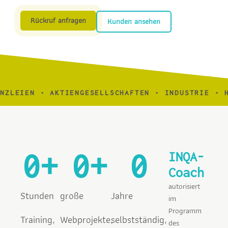
Rückruf anfragen
Kunden ansehen
EIEN • AKTIENGESELLSCHAFTEN • INDUSTRIE • HAND
0
+
0
+
0
INQA-
Coach
autorisiert
Stunden
große
Jahre
im
Programm
Training,
Webprojekte,
selbstständig,
des