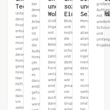
bei
größere
Technik
und
soziale
und
denen
Auftrag
Unternehmen,
Wohnungswirtschaft
Einrichtungen
Selbstst
die
mit
deren
Größere
Bildungsträger
Menschen,
Arbeit
wieder
Produkte
Organisationen
und
die
gut
Schulu
erklärt
mit
Institutionen,
alles
ist
und
werden
vielen
die
allein
und
umfang
müssen
Beteiligten.
selbst
machen
die
Projekt
und
Hier
schulen
und
Außenwirkung
deren
zählt,
und
irgendwann
hinterherhinkt.
Kunden
dass
deshalb
merken,
Oft
genau
Formate
genau
dass
geht
hinschauen.
verlässlich
hinsehen,
es
es
Hier
wiederholbar
wie
so
darum,
hilft
sind
jemand
nicht
endlich
mir,
und
vor
weitergeht.
gefunden
dass
auch
einer
Daraus
zu
ich
dann
Gruppe
sind
werden
selbst
funktionieren,
arbeitet.
bei
und