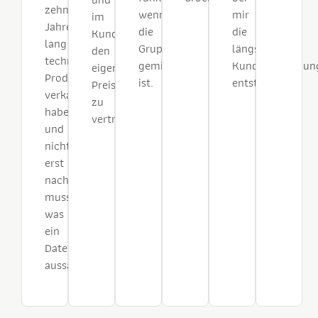
zehn
wenn
mir
im
Jahre
die
die
Kundengespräch
lang
Gruppe
längsten
den
technische
gemischt
Kundenbeziehun
eigenen
Produkte
ist.
entstanden.
Preis
verkauft
zu
habe
vertreten.
und
nicht
erst
nachfragen
muss,
was
ein
Datenblatt
aussagt.