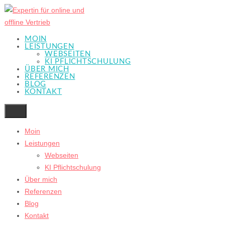
Zum
Inhalt
springen
MOIN
LEISTUNGEN
WEBSEITEN
KI PFLICHTSCHULUNG
ÜBER MICH
REFERENZEN
BLOG
KONTAKT
Moin
Leistungen
Webseiten
KI Pflichtschulung
Über mich
Referenzen
Blog
Kontakt